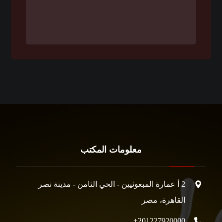
معلومات المكتب
2 أ عمارة المبعوثيين - الحي الثامن - مدينة نصر
‏القاهرة‏، ‏مصر
201227920000+