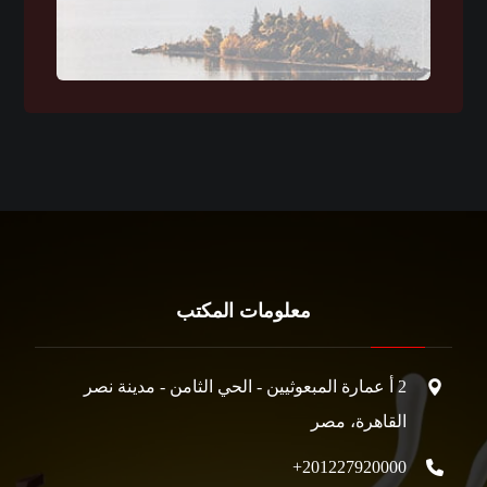
معلومات المكتب
2 أ عمارة المبعوثيين - الحي الثامن - مدينة نصر
‏القاهرة‏، ‏مصر
201227920000+