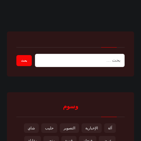
وسوم
آلة
الإخبارية
التصوير
حليب
شاي
عرض
فنجان
قهوة
متجر
مقابلة